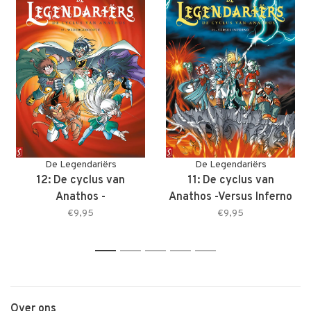
De Legendariërs
De Legendariërs
12: De cyclus van
11: De cyclus van
Anathos -
Anathos -Versus Inferno
Wedergeboorte
€9,95
€9,95
1
2
3
4
5
Over ons