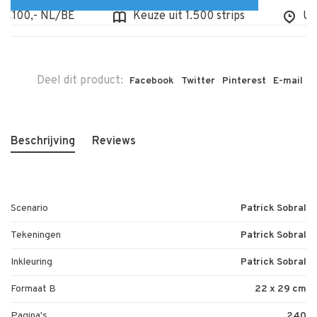
100,- NL/BE
Keuze uit 1.500 strips
Uit v
Deel dit product:
Facebook
Twitter
Pinterest
E-mail
Beschrijving
Reviews
Scenario
Patrick Sobral
Tekeningen
Patrick Sobral
Inkleuring
Patrick Sobral
Formaat B
22 x 29 cm
Pagina's
240