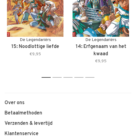
De Legendariërs
De Legendariërs
15: Noodlottige liefde
14: Erfgenaam van het
kwaad
€9,95
€9,95
1
2
3
4
5
Over ons
Betaalmethoden
Verzenden & levertijd
Klantenservice