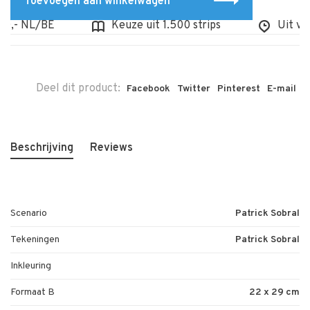
Toevoegen aan winkelwagen
,- NL/BE
Keuze uit 1.500 strips
Uit voorr
Deel dit product:
Facebook
Twitter
Pinterest
E-mail
Beschrijving
Reviews
Scenario
Patrick Sobral
Tekeningen
Patrick Sobral
Inkleuring
Formaat B
22 x 29 cm