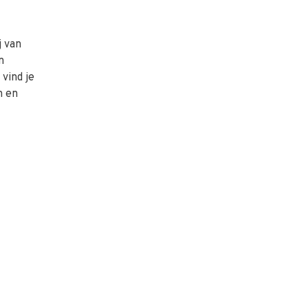
j van
n
vind je
n en