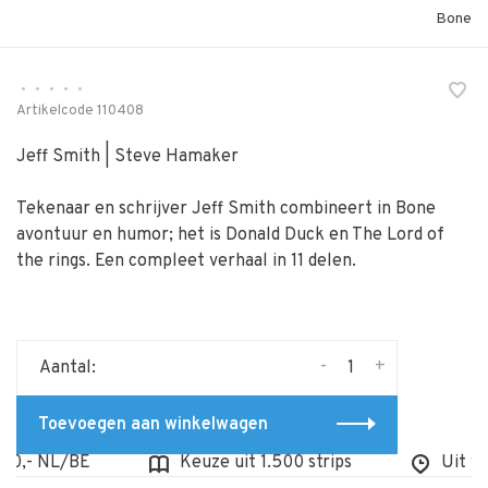
Bone
•
•
•
•
•
Artikelcode
110408
Jeff Smith | Steve Hamaker
Tekenaar en schrijver Jeff Smith combineert in Bone
avontuur en humor; het is Donald Duck en The Lord of
the rings. Een compleet verhaal in 11 delen.
-
+
Aantal:
Toevoegen aan winkelwagen
0,- NL/BE
Keuze uit 1.500 strips
Uit voor