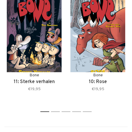
Bone
Bone
11: Sterke verhalen
10: Rose
€19,95
€19,95
1
2
3
4
5