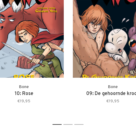
Bone
Bone
10: Rose
09: De gehoornde kro
€19,95
€19,95
1
2
3