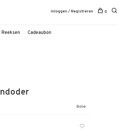
Inloggen / Registreren
0
Reeksen
Cadeaubon
endoder
Bone