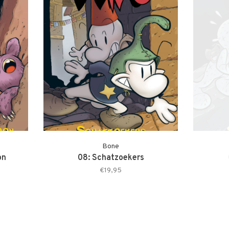
Bone
on
08: Schatzoekers
€19,95