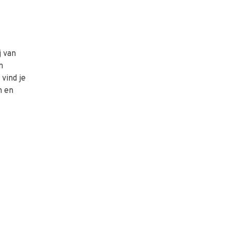
j van
n
vind je
n en