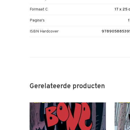
Formaat C
17 x 25
Pagina's
1
ISBN Hardcover
97890588539
Gerelateerde producten