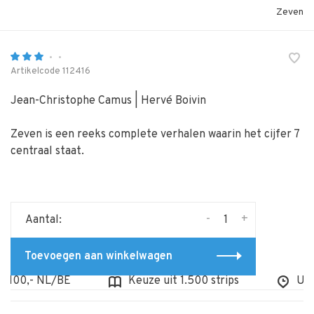
Zeven
•
•
Artikelcode
112416
Jean-Christophe Camus | Hervé Boivin
Zeven is een reeks complete verhalen waarin het cijfer 7
centraal staat.
-
+
Aantal:
Toevoegen aan winkelwagen
100,- NL/BE
Keuze uit 1.500 strips
Uit v