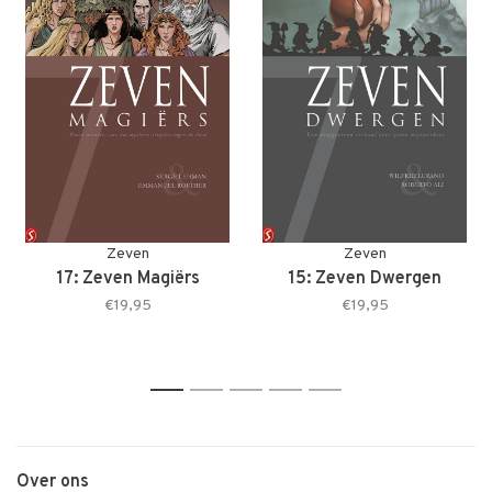
Zeven
Zeven
17: Zeven Magiërs
15: Zeven Dwergen
€19,95
€19,95
1
2
3
4
5
Over ons