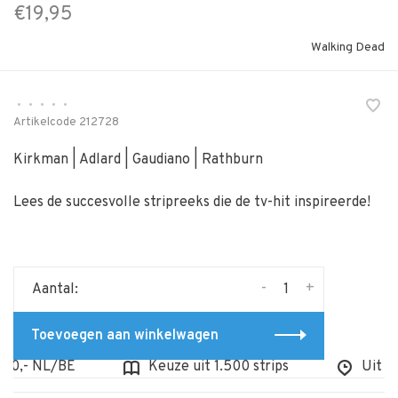
€19,95
Walking Dead
•
•
•
•
•
Artikelcode
212728
Kirkman | Adlard | Gaudiano | Rathburn
Lees de succesvolle stripreeks die de tv-hit inspireerde!
-
+
Aantal:
Toevoegen aan winkelwagen
0,- NL/BE
Keuze uit 1.500 strips
Uit voo