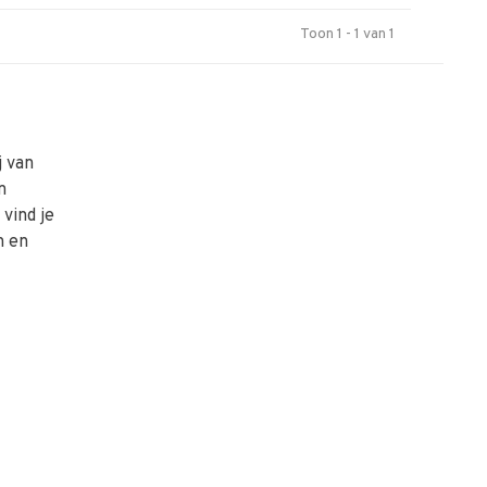
Toon 1 - 1 van 1
j van
n
vind je
n en