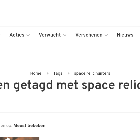
Acties
Verwacht
Verschenen
Nieuws
Home
Tags
space relic hunters
n getagd met space reli
ren op: