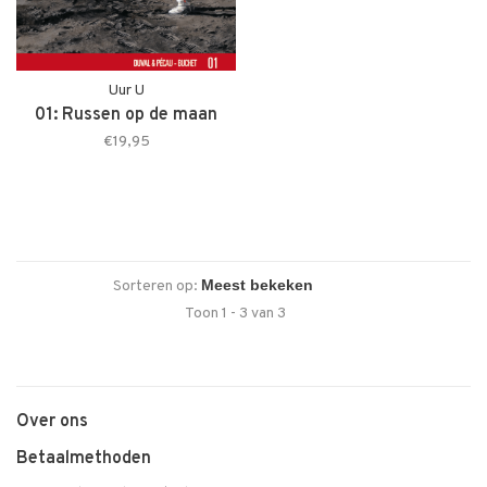
Uur U
01: Russen op de maan
€19,95
Sorteren op:
Toon 1 - 3 van 3
Over ons
Betaalmethoden