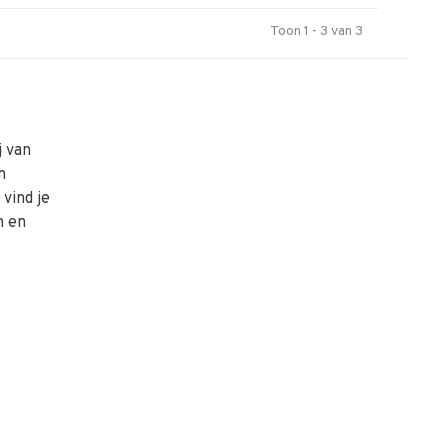
Toon 1 - 3 van 3
j van
n
vind je
n en