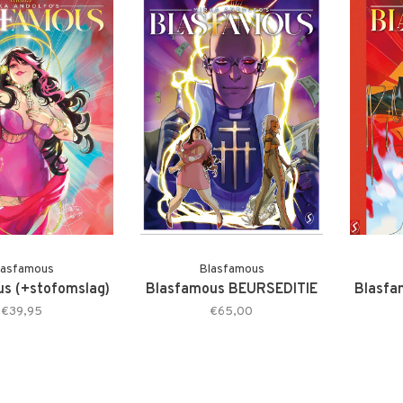
lasfamous
Blasfamous
s (+stofomslag)
Blasfamous BEURSEDITIE
Blasf
€39,95
€65,00