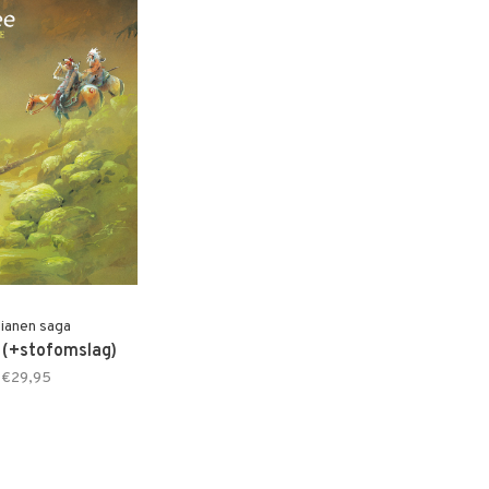
dianen saga
(+stofomslag)
€29,95