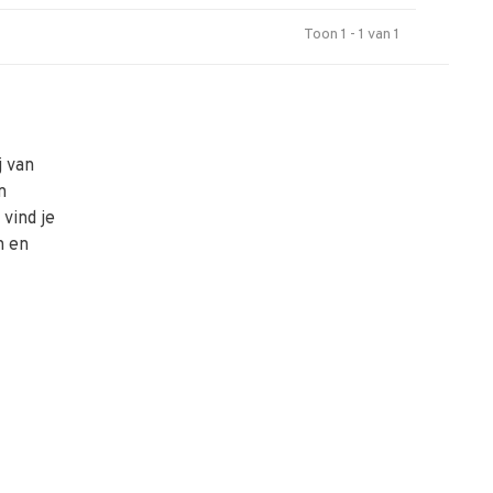
Toon 1 - 1 van 1
j van
n
vind je
n en