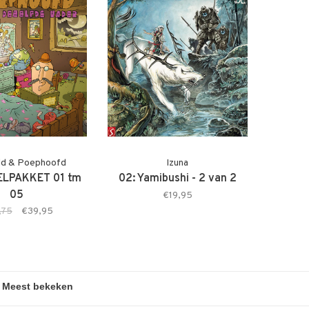
ld & Poephoofd
Izuna
LPAKKET 01 tm
02: Yamibushi - 2 van 2
05
€19,95
,75
€39,95