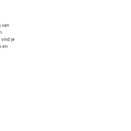
j van
n
vind je
n en