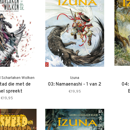
 Scharlaken Wolken
Izuna
stad die met de
03: Namaenashi - 1 van 2
04:
el spreekt
€19,95
€19,95