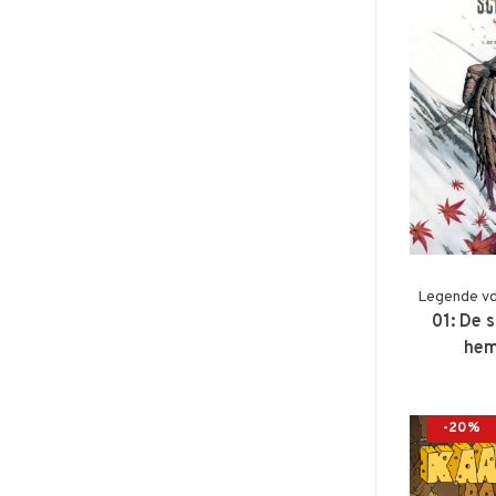
Legende vd
01: De 
hem
-20%