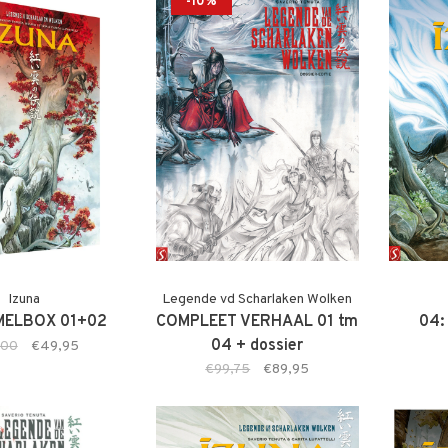
-10%
Izuna
Legende vd Scharlaken Wolken
ELBOX 01+02
COMPLEET VERHAAL 01 tm
04:
04 + dossier
,00
€49,95
€99,75
€89,95