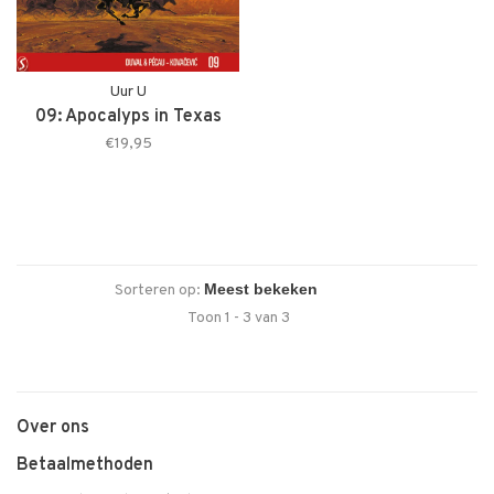
Uur U
09: Apocalyps in Texas
€19,95
Sorteren op:
Toon 1 - 3 van 3
Over ons
Betaalmethoden