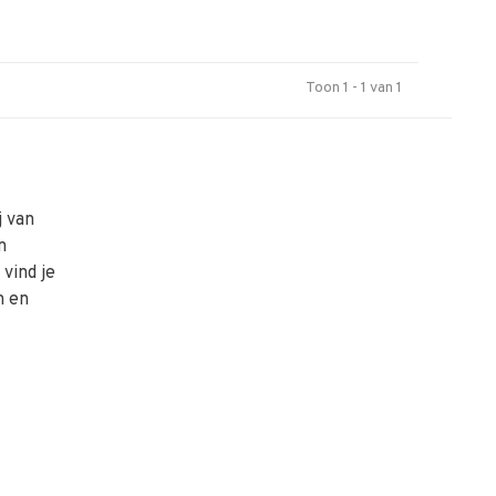
Toon 1 - 1 van 1
j van
n
vind je
n en