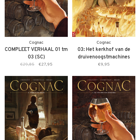
Cognac
Cognac
COMPLEET VERHAAL 01 tm
03: Het kerkhof van de
03 (SC)
druivenoogstmachines
€29,85
€27,95
€9,95