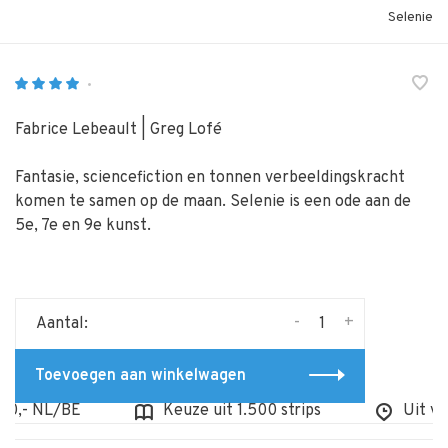
Selenie
•
Fabrice Lebeault | Greg Lofé
Fantasie, sciencefiction en tonnen verbeeldingskracht
komen te samen op de maan. Selenie is een ode aan de
5e, 7e en 9e kunst.
-
+
Aantal:
Toevoegen aan winkelwagen
0,- NL/BE
Keuze uit 1.500 strips
Uit voor