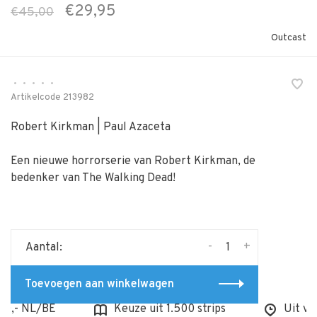
€29,95
€45,00
Outcast
•
•
•
•
•
Artikelcode
213982
Robert Kirkman | Paul Azaceta
Een nieuwe horrorserie van Robert Kirkman, de
bedenker van The Walking Dead!
-
+
Aantal:
Toevoegen aan winkelwagen
,- NL/BE
Keuze uit 1.500 strips
Uit voor