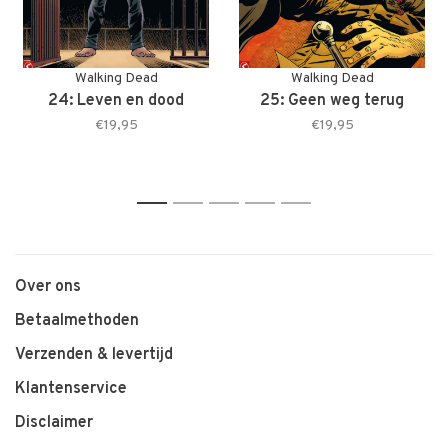
Walking Dead
Walking Dead
24: Leven en dood
25: Geen weg terug
€19,95
€19,95
1
2
3
4
5
Over ons
Betaalmethoden
Verzenden & levertijd
Klantenservice
Disclaimer