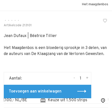
Het maagdenbos
•
•
•
•
•
Artikelcode
213101
Jean Dufaux | Béatrice Tillier
Het Maagdenbos is een bloederig sprookje in 3 delen, van
de auteurs van De Klaagzang van de Verloren Gewesten.
-
+
Aantal:
Toevoegen aan winkelwagen
€100,- NL/BE
Keuze uit 1.500 strips
Uit v