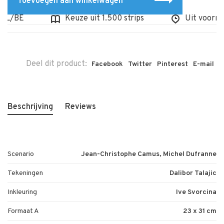
Toevoegen aan winkelwagen
L/BE
Keuze uit 1.500 strips
Uit voorraad
Deel dit product:
Facebook
Twitter
Pinterest
E-mail
Beschrijving
Reviews
Scenario
Jean-Christophe Camus, Michel Dufranne
Tekeningen
Dalibor Talajic
Inkleuring
Ive Svorcina
Formaat A
23 x 31 cm