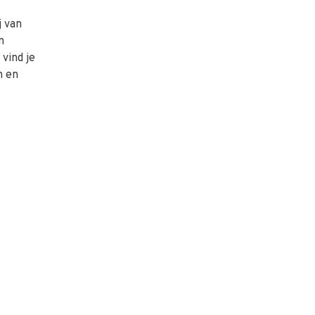
j van
n
vind je
n en