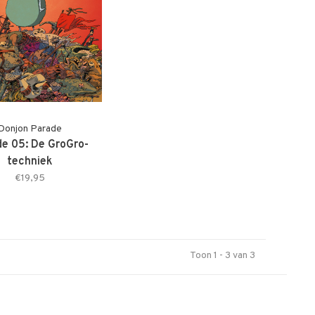
Donjon Parade
e 05: De GroGro-
techniek
€19,95
Toon 1 - 3 van 3