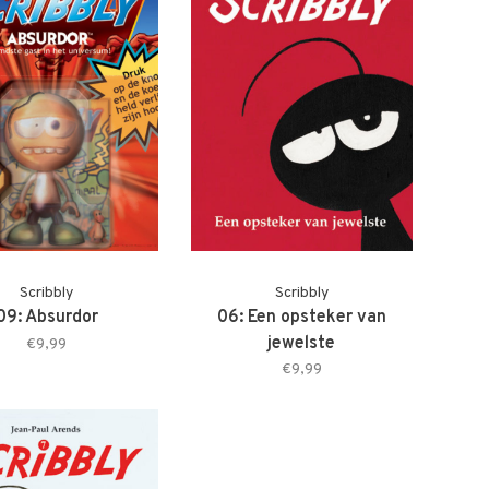
Scribbly
Scribbly
09: Absurdor
06: Een opsteker van
jewelste
€9,99
€9,99