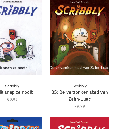
Scribbly
Scribbly
Ik snap ze nooit
05: De verzonken stad van
Zahn-Luac
€9,99
€9,99