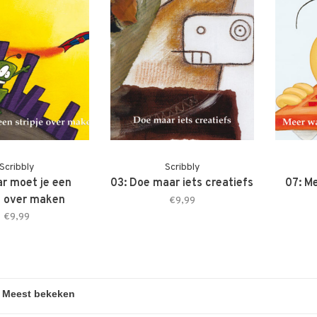
Scribbly
Scribbly
ar moet je een
03: Doe maar iets creatiefs
07: M
je over maken
€9,99
€9,99