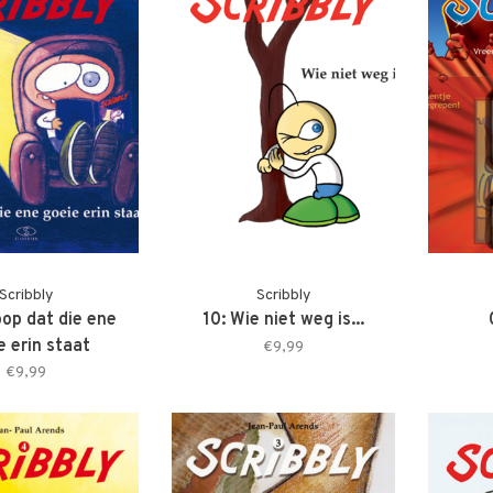
Scribbly
Scribbly
oop dat die ene
10: Wie niet weg is...
e erin staat
€9,99
€9,99