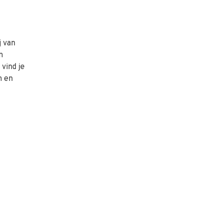
j van
n
vind je
n en